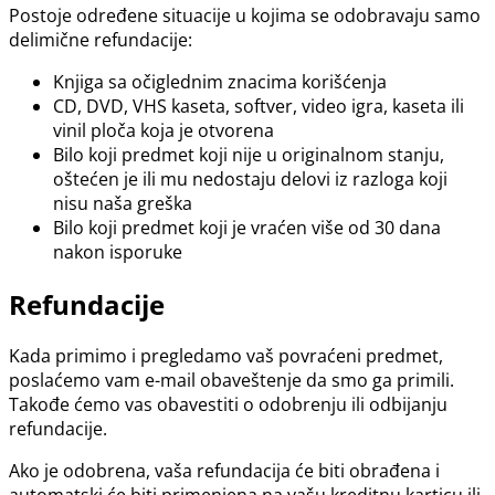
Postoje određene situacije u kojima se odobravaju samo
delimične refundacije:
Knjiga sa očiglednim znacima korišćenja
CD, DVD, VHS kaseta, softver, video igra, kaseta ili
vinil ploča koja je otvorena
Bilo koji predmet koji nije u originalnom stanju,
oštećen je ili mu nedostaju delovi iz razloga koji
nisu naša greška
Bilo koji predmet koji je vraćen više od 30 dana
nakon isporuke
Refundacije
Kada primimo i pregledamo vaš povraćeni predmet,
poslaćemo vam e-mail obaveštenje da smo ga primili.
Takođe ćemo vas obavestiti o odobrenju ili odbijanju
refundacije.
Ako je odobrena, vaša refundacija će biti obrađena i