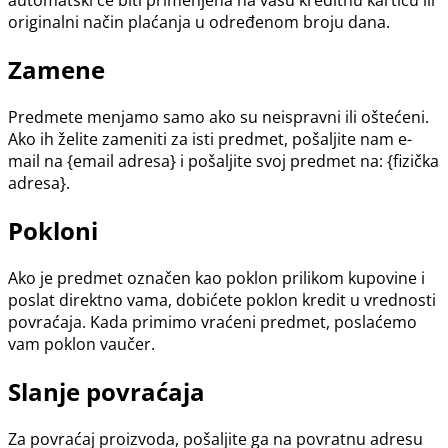
automatski će biti primenjena na vašu kreditnu karticu ili
originalni način plaćanja u određenom broju dana.
Zamene
Predmete menjamo samo ako su neispravni ili oštećeni.
Ako ih želite zameniti za isti predmet, pošaljite nam e-
mail na {email adresa} i pošaljite svoj predmet na: {fizička
adresa}.
Pokloni
Ako je predmet označen kao poklon prilikom kupovine i
poslat direktno vama, dobićete poklon kredit u vrednosti
povraćaja. Kada primimo vraćeni predmet, poslaćemo
vam poklon vaučer.
Slanje povraćaja
Za povraćaj proizvoda, pošaljite ga na povratnu adresu