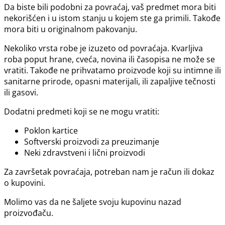
Da biste bili podobni za povraćaj, vaš predmet mora biti
nekorišćen i u istom stanju u kojem ste ga primili. Takođe
mora biti u originalnom pakovanju.
Nekoliko vrsta robe je izuzeto od povraćaja. Kvarljiva
roba poput hrane, cveća, novina ili časopisa ne može se
vratiti. Takođe ne prihvatamo proizvode koji su intimne ili
sanitarne prirode, opasni materijali, ili zapaljive tečnosti
ili gasovi.
Dodatni predmeti koji se ne mogu vratiti:
Poklon kartice
Softverski proizvodi za preuzimanje
Neki zdravstveni i lični proizvodi
Za završetak povraćaja, potreban nam je račun ili dokaz
o kupovini.
Molimo vas da ne šaljete svoju kupovinu nazad
proizvođaču.