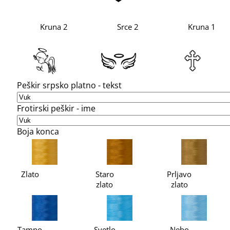
Kruna 2
Srce 2
Kruna 1
Peškir srpsko platno - tekst
Anđeo
Krila
Krst
Frotirski peškir - ime
Boja konca
Zlato
Staro
Prljavo
zlato
zlato
Tamno
Svetlo
Nebo