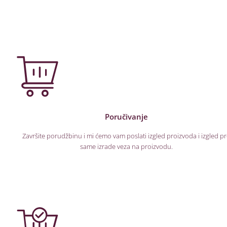
Poručivanje
Završite porudžbinu i mi ćemo vam poslati izgled proizvoda i izgled p
same izrade veza na proizvodu.