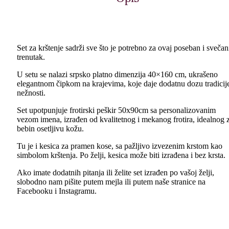
Set za krštenje sadrži sve što je potrebno za ovaj poseban i svečan
trenutak.
U setu se nalazi srpsko platno dimenzija 40×160 cm, ukrašeno
elegantnom čipkom na krajevima, koje daje dodatnu dozu tradicije
nežnosti.
Set upotpunjuje frotirski peškir 50x90cm sa personalizovanim
vezom imena, izrađen od kvalitetnog i mekanog frotira, idealnog 
bebin osetljivu kožu.
Tu je i kesica za pramen kose, sa pažljivo izvezenim krstom kao
simbolom krštenja. Po želji, kesica može biti izrađena i bez krsta.
Ako imate dodatnih pitanja ili želite set izrađen po vašoj želji,
slobodno nam pišite putem mejla ili putem naše stranice na
Facebooku i Instagramu.