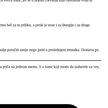
sveću traže, jer se u nekim crkvama traži određena vrsta ili
baš za tu priliku, a posle je nose i za liturgiju i za druge
bolje poručiti ranije nego juriti u poslednjem trenutku. Dostava po
a priča na jednom mestu. A o tome koji motiv da izaberete za vez,