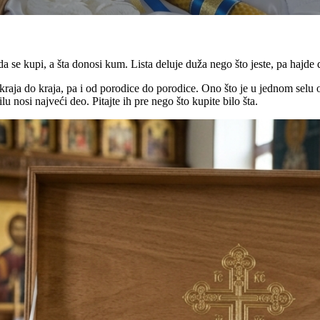
da se kupi, a šta donosi kum. Lista deluje duža nego što jeste, pa hajde d
 kraja do kraja, pa i od porodice do porodice. Ono što je u jednom sel
lu nosi najveći deo. Pitajte ih pre nego što kupite bilo šta.