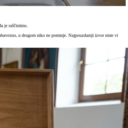
a je raščistimo.
u obavezno, u drugom niko ne pominje. Najpouzdaniji izvor niste vi