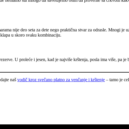
vde nemamo šta mnogo da savetujemo osim da proverite sa crkvom kakvu 
ma nije deo seta za dete nego praktična stvar za odrasle. Mnogi je uzmu 
uklapa u skoro svaku kombinaciju.
ezerve. U proleće i jesen, kad je najviše krštenja, posla ima više, pa je 
edajte naš
vodič kroz svečano platno za venčanje i krštenje
– tamo je cel