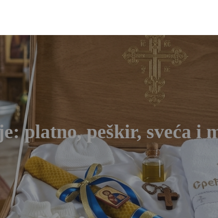
nje: platno, peškir, sveća 