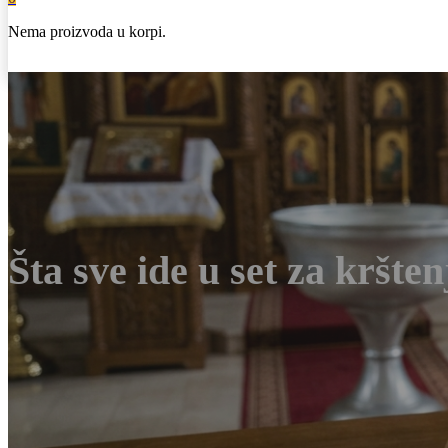
Nema proizvoda u korpi.
Šta sve ide u set za kršte