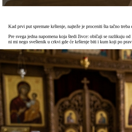
Kad prvi put spremate krštenje, najteže je proceniti šta tačno treba 
Pre svega jedna napomena koja štedi živce: običaji se razlikuju od
ni mi nego sveštenik u crkvi gde će krštenje biti i kum koji po pravi