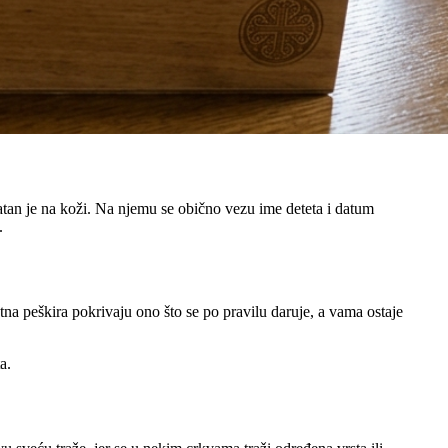
jatan je na koži. Na njemu se obično vezu ime deteta i datum
.
tna peškira pokrivaju ono što se po pravilu daruje, a vama ostaje
a.