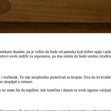
d mekane tkanine, pa je važno da bude od pamuka koji dobro upija i pri
ji gotovo uvek zadrže za uspomenu, pa ima smisla da bude uredno izrađen
 sveštenik. Tu nije neophodno preterivati sa brojem. Dva do tri kvalite
o skupljati u ormaru.
o ne znate šta da napišete, ime kumčeta i datum su uvek sigurna varijant