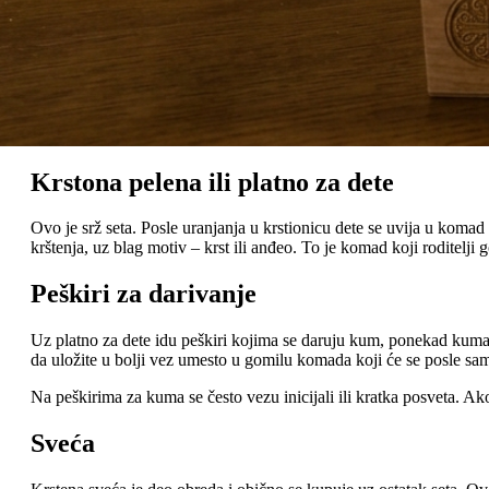
Krstona pelena ili platno za dete
Ovo je srž seta. Posle uranjanja u krstionicu dete se uvija u koma
krštenja, uz blag motiv – krst ili anđeo. To je komad koji roditel
Peškiri za darivanje
Uz platno za dete idu peškiri kojima se daruju kum, ponekad kuma i
da uložite u bolji vez umesto u gomilu komada koji će se posle sam
Na peškirima za kuma se često vezu inicijali ili kratka posveta. Ak
Sveća