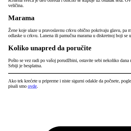
Krstena sveća je deo obreda i obično se kupuje uz ostatak seta. O
veličina.
Marama
Žene koje ulaze u pravoslavnu crkvu obično pokrivaju glavu, pa mara
odlaske u crkvu. Lanena ili pamučna marama u diskretnoj boji se 
Koliko unapred da poručite
Pošto se vez radi po vašoj porudžbini, ostavite sebi nekoliko dana r
Srbiji je besplatna.
Ako tek krećete u pripreme i niste sigurni odakle da počnete, pogl
pisali smo
ovde
.